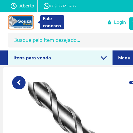
Aberto
(75) 3632-5785
Fale
Login
conosco
Itens para venda
Menu